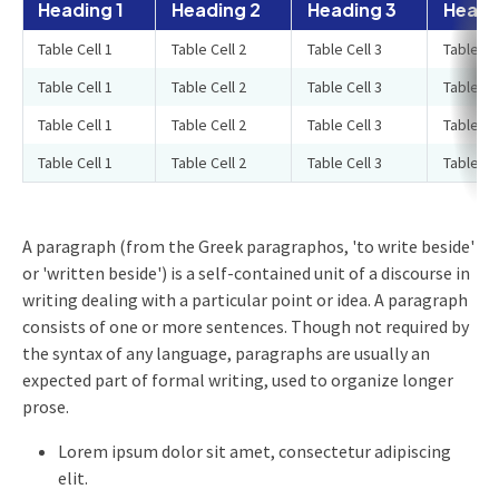
Heading 1
Heading 2
Heading 3
Headi
Table Cell 1
Table Cell 2
Table Cell 3
Table Ce
Table Cell 1
Table Cell 2
Table Cell 3
Table Ce
Table Cell 1
Table Cell 2
Table Cell 3
Table Ce
Table Cell 1
Table Cell 2
Table Cell 3
Table Ce
A paragraph (from the Greek paragraphos, 'to write beside'
or 'written beside') is a self-contained unit of a discourse in
writing dealing with a particular point or idea. A paragraph
consists of one or more sentences. Though not required by
the syntax of any language, paragraphs are usually an
expected part of formal writing, used to organize longer
prose.
Lorem ipsum dolor sit amet, consectetur adipiscing
elit.